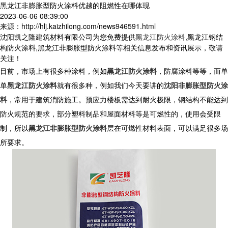
黑龙江非膨胀型防火涂料优越的阻燃性在哪体现
2023-06-06 08:39:00
来源：http://hlj.kaizhilong.com/news946591.html
沈阳凯之隆建筑材料有限公司为您免费提供
黑龙江防火涂料
,黑龙江钢结
构防火涂料,黑龙江非膨胀型防火涂料等相关信息发布和资讯展示，敬请
关注！
目前，市场上有很多种涂料，例如
黑龙江防火涂料
，防腐涂料等等，而单
单
黑龙江防火涂料
就有很多种，例如我们今天要讲的
沈阳非膨胀型防火涂
料
，常用于建筑消防施工。预应力楼板需达到耐火极限，钢结构不能达到
防火规范的要求，部分塑料制品和屋面材料等是可燃性的，使用会受限
制，所以
黑龙江非膨胀型防火涂料
层在可燃性材料表面，可以满足很多场
所要求。