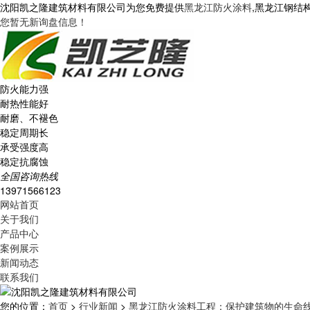
沈阳凯之隆建筑材料有限公司为您免费提供
黑龙江防火涂料
,黑龙江钢结
您暂无新询盘信息！
防火能力强
耐热性能好
耐磨、不褪色
稳定周期长
承受强度高
稳定抗腐蚀
全国咨询热线
13971566123
网站首页
关于我们
产品中心
案例展示
新闻动态
联系我们
您的位置：
首页
>
行业新闻
>
黑龙江防火涂料工程：保护建筑物的生命