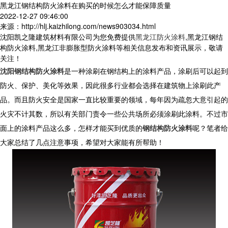
黑龙江钢结构防火涂料在购买的时候怎么才能保障质量
2022-12-27 09:46:00
来源：http://hlj.kaizhilong.com/news903034.html
沈阳凯之隆建筑材料有限公司为您免费提供
黑龙江防火涂料
,黑龙江钢结
构防火涂料,黑龙江非膨胀型防火涂料等相关信息发布和资讯展示，敬请
关注！
沈阳钢结构防火涂料
是一种涂刷在钢结构上的涂料产品，涂刷后可以起到
防火、保护、美化等效果，因此很多行业都会选择在建筑物上涂刷此产
品。而且防火安全是国家一直比较重要的领域，每年因为疏忽大意引起的
火灾不计其数，所以有关部门责令一些公共场所必须涂刷此涂料。不过市
面上的涂料产品这么多，怎样才能买到优质的
钢结构防火涂料
呢？笔者给
大家总结了几点注意事项，希望对大家能有所帮助！