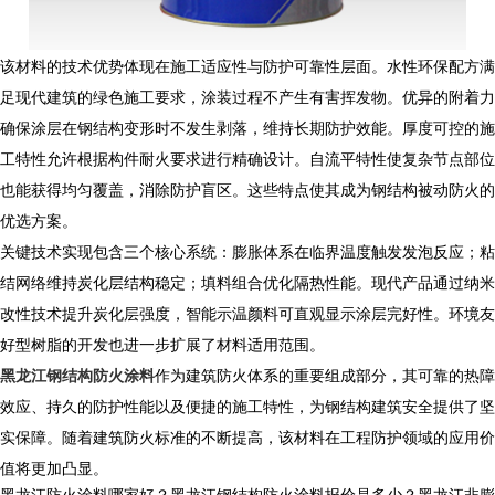
该材料的技术优势体现在施工适应性与防护可靠性层面。水性环保配方满
足现代建筑的绿色施工要求，涂装过程不产生有害挥发物。优异的附着力
确保涂层在钢结构变形时不发生剥落，维持长期防护效能。厚度可控的施
工特性允许根据构件耐火要求进行精确设计。自流平特性使复杂节点部位
也能获得均匀覆盖，消除防护盲区。这些特点使其成为钢结构被动防火的
优选方案。
关键技术实现包含三个核心系统：膨胀体系在临界温度触发发泡反应；粘
结网络维持炭化层结构稳定；填料组合优化隔热性能。现代产品通过纳米
改性技术提升炭化层强度，智能示温颜料可直观显示涂层完好性。环境友
好型树脂的开发也进一步扩展了材料适用范围。
黑龙江钢结构防火涂料
作为建筑防火体系的重要组成部分，其可靠的热障
效应、持久的防护性能以及便捷的施工特性，为钢结构建筑安全提供了坚
实保障。随着建筑防火标准的不断提高，该材料在工程防护领域的应用价
值将更加凸显。
黑龙江防火涂料哪家好？黑龙江钢结构防火涂料报价是多少？黑龙江非膨