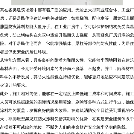
其在各类建筑场景中都有着广泛的应用。无论是大型商业综合体、工业厂
房，还是居民住宅建筑中的关键部位，如楼梯间、配电室等，
黑龙江非膨
胀型防火涂料
都能大显身手。在工业厂房中，它可以保护钢结构免受高温
炙烤，防止钢结构在火灾中迅速升温而失去强度，从而避免厂房坍塌的危
险。对于居民住宅而言，它能增强墙体、梁柱等部位的防火性能，为居住
者提供更安全的居住环境。
从性能方面来看，具备良好的附着力和耐久性。它能够牢固地附着在建筑
基材表面，长期经受环境因素的考验而不脱落、不起皮。并且，随着材料
科学的不断发展，其防火性能也在持续优化，能够更好地适应不同建筑防
火设计的要求。
此外，施工相对简便，能够在一定程度上降低施工成本和时间成本。施工
人员可以根据建筑的实际情况采用喷涂、刷涂等多种方式进行作业，确保
涂料均匀覆盖，发挥良好的防火效果。在建筑消防安全日益受到重视的今
天，非膨胀型
黑龙江防火涂料
凭借其独特的优势，在构建安全建筑体系中
占据着不可或缺的地位，不断为人们的生命财产安全筑牢坚实的防线。