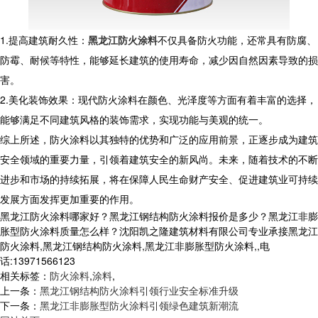
1.提高建筑耐久性：
黑龙江防火涂料
不仅具备防火功能，还常具有防腐、
防霉、耐候等特性，能够延长建筑的使用寿命，减少因自然因素导致的损
害。
2.美化装饰效果：现代防火涂料在颜色、光泽度等方面有着丰富的选择，
能够满足不同建筑风格的装饰需求，实现功能与美观的统一。
综上所述，防火涂料以其独特的优势和广泛的应用前景，正逐步成为建筑
安全领域的重要力量，引领着建筑安全的新风尚。未来，随着技术的不断
进步和市场的持续拓展，将在保障人民生命财产安全、促进建筑业可持续
发展方面发挥更加重要的作用。
黑龙江防火涂料哪家好？黑龙江钢结构防火涂料报价是多少？黑龙江非膨
胀型防火涂料质量怎么样？沈阳凯之隆建筑材料有限公司专业承接黑龙江
防火涂料,黑龙江钢结构防火涂料,黑龙江非膨胀型防火涂料,,电
话:13971566123
相关标签：
防火涂料
,
涂料
,
上一条：
黑龙江钢结构防火涂料引领行业安全标准升级
下一条：
黑龙江非膨胀型防火涂料引领绿色建筑新潮流