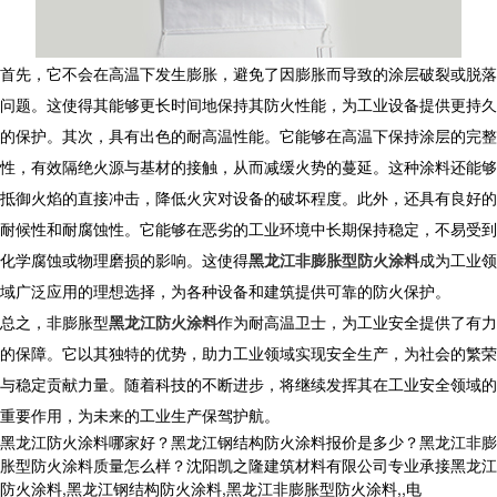
首先，它不会在高温下发生膨胀，避免了因膨胀而导致的涂层破裂或脱落
问题。这使得其能够更长时间地保持其防火性能，为工业设备提供更持久
的保护。其次，具有出色的耐高温性能。它能够在高温下保持涂层的完整
性，有效隔绝火源与基材的接触，从而减缓火势的蔓延。这种涂料还能够
抵御火焰的直接冲击，降低火灾对设备的破坏程度。此外，还具有良好的
耐候性和耐腐蚀性。它能够在恶劣的工业环境中长期保持稳定，不易受到
化学腐蚀或物理磨损的影响。这使得
黑龙江非膨胀型防火涂料
成为工业领
域广泛应用的理想选择，为各种设备和建筑提供可靠的防火保护。
总之，非膨胀型
黑龙江防火涂料
作为耐高温卫士，为工业安全提供了有力
的保障。它以其独特的优势，助力工业领域实现安全生产，为社会的繁荣
与稳定贡献力量。随着科技的不断进步，将继续发挥其在工业安全领域的
重要作用，为未来的工业生产保驾护航。
黑龙江防火涂料哪家好？黑龙江钢结构防火涂料报价是多少？黑龙江非膨
胀型防火涂料质量怎么样？沈阳凯之隆建筑材料有限公司专业承接黑龙江
防火涂料,黑龙江钢结构防火涂料,黑龙江非膨胀型防火涂料,,电